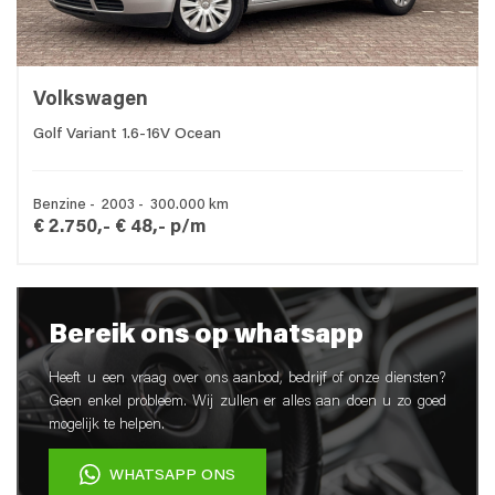
Volkswagen
Golf Variant 1.6-16V Ocean
Benzine - 2003 - 300.000 km
€ 2.750,-
€ 48,- p/m
Bereik ons op whatsapp
Heeft u een vraag over ons aanbod, bedrijf of onze diensten?
Geen enkel probleem. Wij zullen er alles aan doen u zo goed
mogelijk te helpen.
WHATSAPP ONS